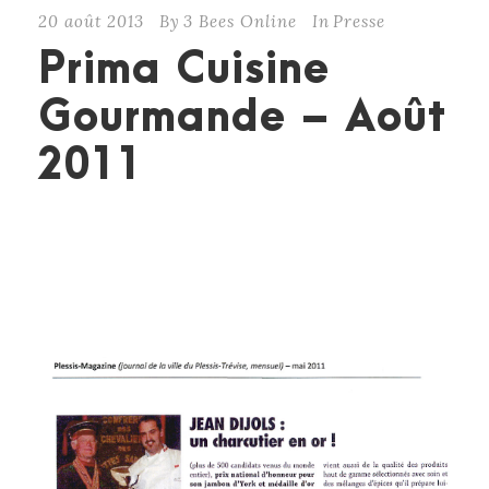
20 août 2013
By
3 Bees Online
In
Presse
Prima Cuisine
Gourmande – Août
2011
CONTINUE READING