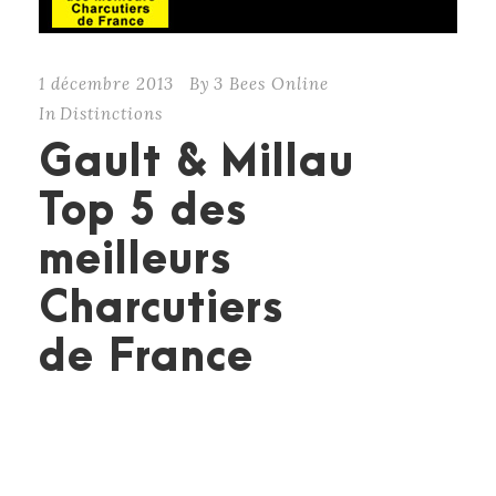
1 décembre 2013
By
3 Bees Online
In
Distinctions
Gault & Millau
Top 5 des
meilleurs
Charcutiers
de France
CONTINUE READING