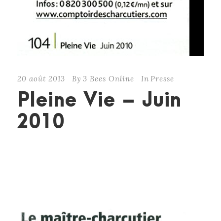
20 août 2013
By
3 Bees Online
In
Presse
Pleine Vie – Juin
2010
CONTINUE READING