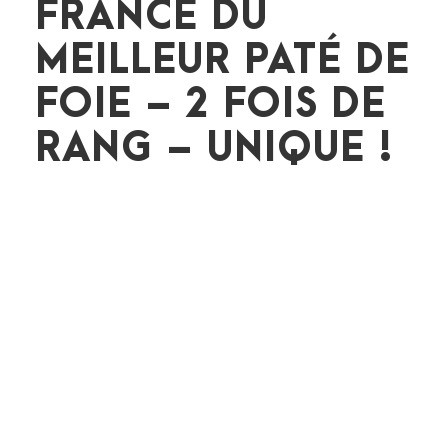
FRANCE DU
MEILLEUR PATÉ DE
FOIE – 2 FOIS DE
RANG – UNIQUE !
C’est une première !! Fait unique dans les annales
des trophées de la charcuterie. jean Dijols
remporte pour la deuxième année consécutive le
championnat de France du meilleur Pâté de foie.
Ce trophée récompense le travail acharné et la
qualité exceptionnel des produits du maître
charcutiers de St Maur. Jean Dijols perpétue
ainsi les gestes...
CONTINUE READING