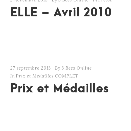
ELLE – Avril 2010
CONTINUE READING
27 septembre 2013
By
3 Bees Online
In
Prix et Médailles COMPLET
Prix et Médailles
2017 MÉDAILLE D’OR à la Coupe de France du
Fromage de Tête à Paris MÉDAILLE D’ARGENT
Ile de France au concours de la Rillette de
Mamers 2016 MÉDAILLE D’OR de l’Andouillette