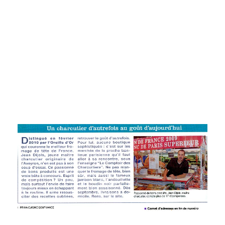
Créçoise à Jargeau GRAND PRIX
INTERNATIONAL du Meilleur Jambon d’York à
Montebourg GRAND PRIX NATIONAL des Pieds
de Porcs à la Cassine à Montebourg...
CONTINUE READING