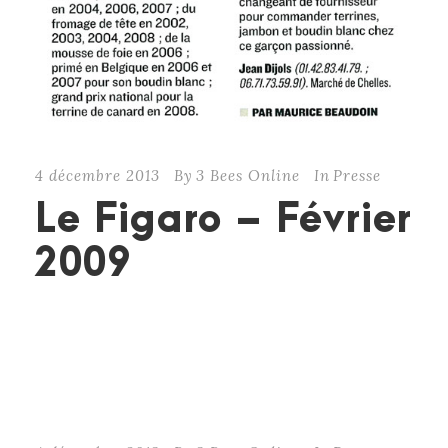
4 décembre 2013
By
3 Bees Online
In
Presse
Le Figaro – Février
2009
CONTINUE READING