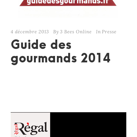
4 décembre 2013
By
3 Bees Online
In
Presse
Guide des
gourmands 2014
CONTINUE READING