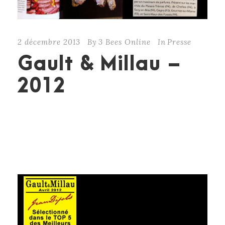
2 décembre 2013
By
3 Bees Online
In
Presse
Gault & Millau –
2012
CONTINUE READING