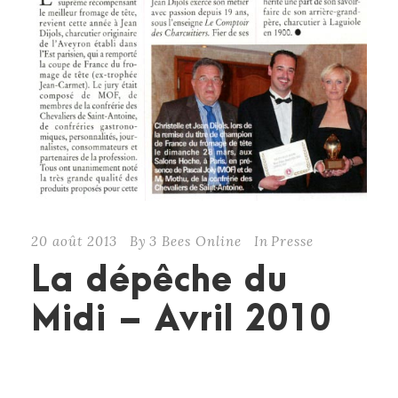
20 août 2013
By
3 Bees Online
In
Presse
La dépêche du
Midi – Avril 2010
CONTINUE READING