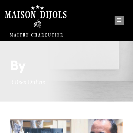
By
3 Bees Online