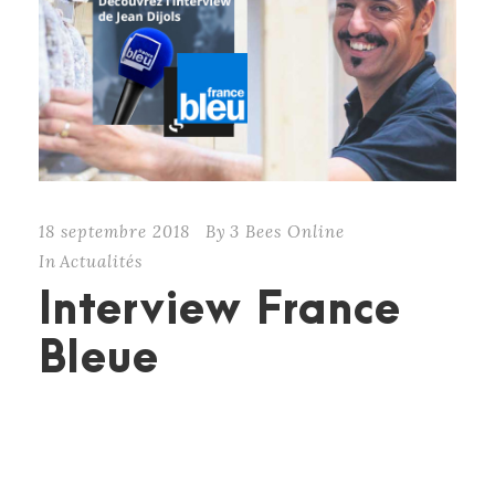
18 septembre 2018
By
3 Bees Online
In
Actualités
Interview France
Bleue
Retrouver toute la passion de Jean Dijols, maître
artisan charcutier à Crécy-la-Chapelle, qui parle
de son métier et de ses fabrications maintes fois