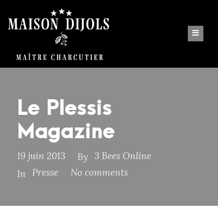
Le Plessis
Magazine
19 juin 2013
3 Bees Online
By
Presse
No comments
In