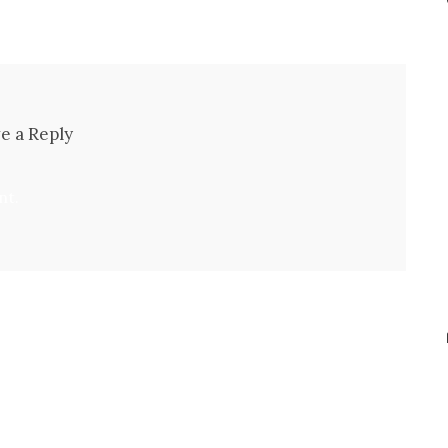
e a Reply
nt.