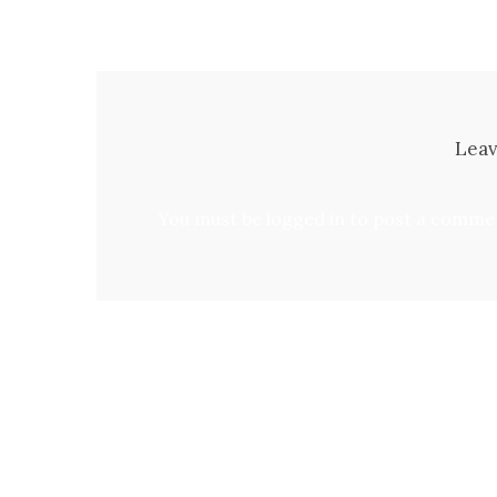
Leav
You must be
logged in
to post a comme