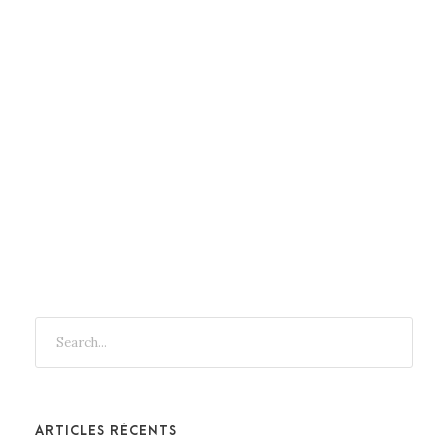
primées. Un régal pour l’esprit avant d’être un
régal pour les papilles.
CONTINUE READING
ARTICLES RÉCENTS