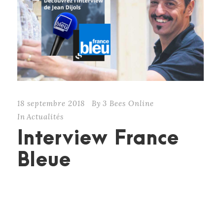
18 septembre 2018
By
3 Bees Online
In
Actualités
Interview France
Bleue
Retrouver toute la passion de Jean Dijols, maître
artisan charcutier à Crécy-la-Chapelle, qui parle
de son métier et de ses fabrications maintes fois