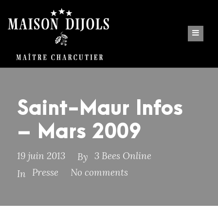
Saint-Maur Infos
– Mars 2009
19 juin 2013
3 Bees Online
By
Presse
No comments
In