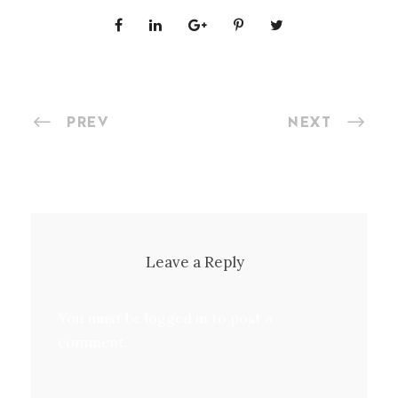
PREV
NEXT
Leave a Reply
You must be
logged in
to post a
comment.