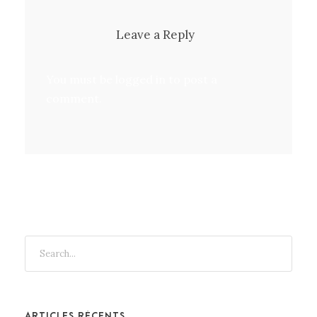
Leave a Reply
You must be
logged in
to post a
comment.
ARTICLES RÉCENTS