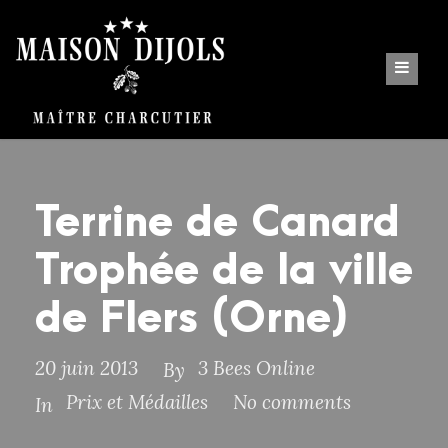
Terrine de Canard
Trophée de la ville
de Flers (Orne)
20 juin 2013
3 Bees Online
By
Prix et Médailles
No comments
In