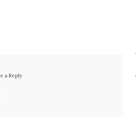
e a Reply
nt.