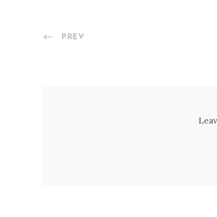
PREV
Leav
You must be
logged in
to post a comme