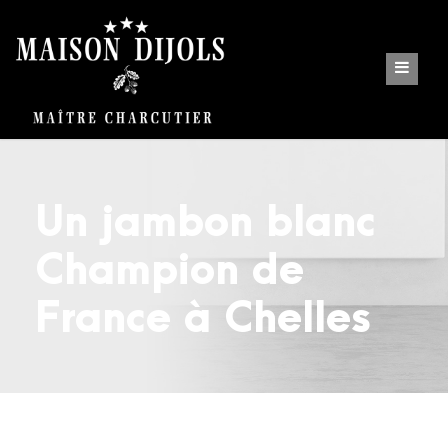
Un jambon blanc
Champion de
France à Chelles