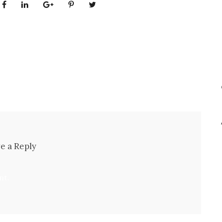
e a Reply
nt.