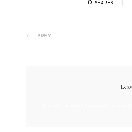
0
SHARES
PREV
Leav
You must be
logged in
to post a comme