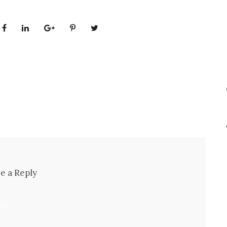
e a Reply
nt.