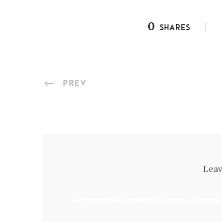
0
SHARES
PREV
Leav
You must be
logged in
to post a comme