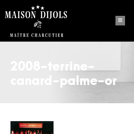
2008-terrine-
canard-palme-or