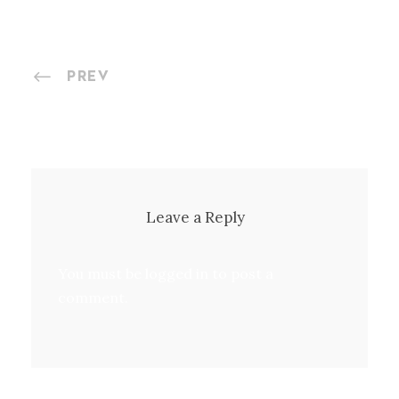
PREV
Leave a Reply
You must be
logged in
to post a
comment.