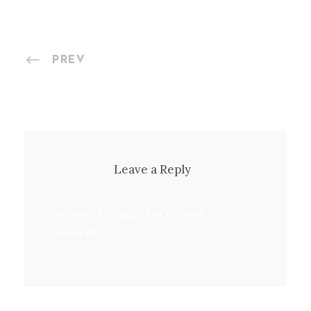
PREV
Leave a Reply
You must be
logged in
to post a
comment.