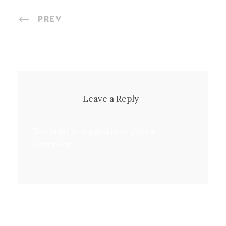
PREV
Leave a Reply
You must be
logged in
to post a
comment.